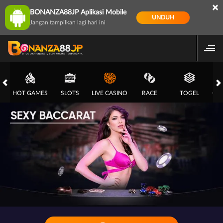
×
BONANZA88JP Aplikasi Mobile
UNDUH
Jangan tampilkan lagi hari ini
HOT GAMES
SLOTS
LIVE CASINO
RACE
TOGEL
OL