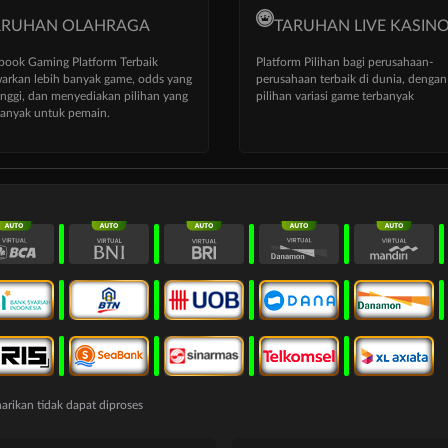
ARUHAN OLAHRAGA
TARUHAN LIVE KASIN
book Gaming Platform Terbaik
Platform Pilihan bagi perusahaan-
rkan lebih banyak game, odds yang
perusahaan terbaik di dunia, dengan
tinggi, dan menyediakan pilihan yang
pilihan variasi game terbanyak
banyak untuk pemain.
arikan tidak dapat diproses