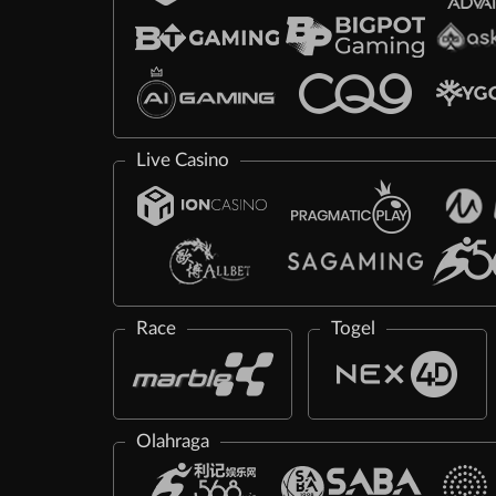
Live Casino
Race
Togel
Olahraga