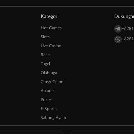
Kategori
Dukunga
Hot Games
+6281
Slots
+6281
Live Casino
Race
Togel
Olahraga
Crash Game
Arcade
Poker
E-Sports
Sabung Ayam