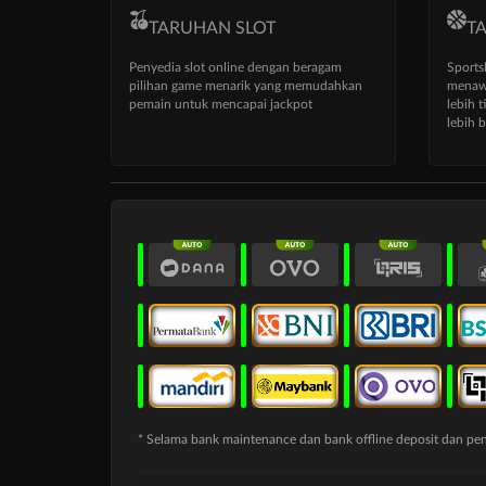
TARUHAN SLOT
T
Penyedia slot online dengan beragam
Sports
pilihan game menarik yang memudahkan
menawa
pemain untuk mencapai jackpot
lebih 
lebih 
* Selama bank maintenance dan bank offline deposit dan pen