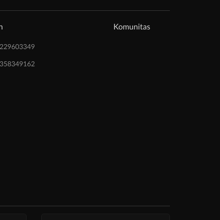
n
Komunitas
229603349
358349162