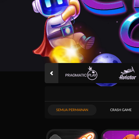
SEMUA PERMAINAN
CRASH GAME