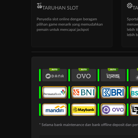
TARUHAN SLOT
T
Penyedia slot online dengan beragam
Sports
pilihan game menarik yang memudahkan
menawa
pemain untuk mencapai jackpot
lebih 
lebih 
* Selama bank maintenance dan bank offline deposit dan pen