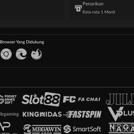
Penarikan
Rata-rata 1 Menit
Browser Yang Didukung