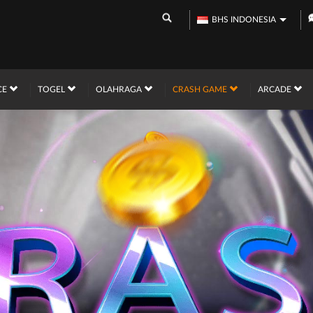
BHS INDONESIA
CE
TOGEL
OLAHRAGA
CRASH GAME
ARCADE