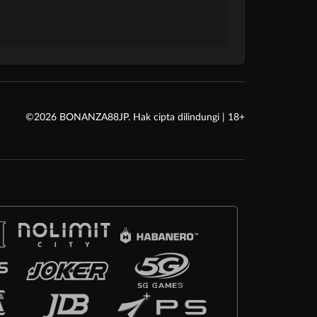
©2026 BONANZA88JP. Hak cipta dilindungi | 18+