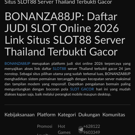
Situs SLOT88 Server Thailand Terbukti Gacor
BONANZA88JP: Daftar
JUDI SLOT Online 2026
Link Situs SLOT88 Server
Thailand Terbukti Gacor
BONANZA88JP
merupakan platform judi slot online 2026 terpercaya yang
menyajikan akses link daftar
SLOT88
server Thailand terbukti gacor 24 jam
nonstop. Sebagai situs pilihan utama yang sudah terkenal luas, BONANZA88JP
menghadirkan sistem permainan tercanggih dengan kecepatan server maksimal
dan tampilan modern yang responsif. Dapatkan pengalaman bermain paling
menguntungkan dengan bocoran pola
SLOT GACOR
hari ini yang mudah
diakses kapan saja, baik melalui perangkat mobile maupun desktop.
Kebijaksanaan
Platform
Kategori
Dukungan
Komunitas
Promosi
Hot
+628122
Games
9603349