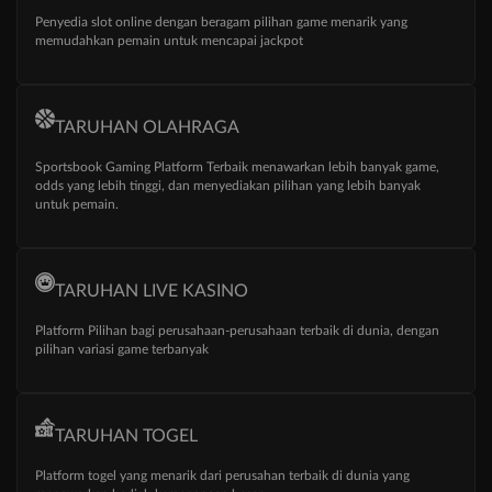
Penyedia slot online dengan beragam pilihan game menarik yang
memudahkan pemain untuk mencapai jackpot
TARUHAN OLAHRAGA
Sportsbook Gaming Platform Terbaik menawarkan lebih banyak game,
odds yang lebih tinggi, dan menyediakan pilihan yang lebih banyak
untuk pemain.
TARUHAN LIVE KASINO
Platform Pilihan bagi perusahaan-perusahaan terbaik di dunia, dengan
pilihan variasi game terbanyak
TARUHAN TOGEL
Platform togel yang menarik dari perusahan terbaik di dunia yang