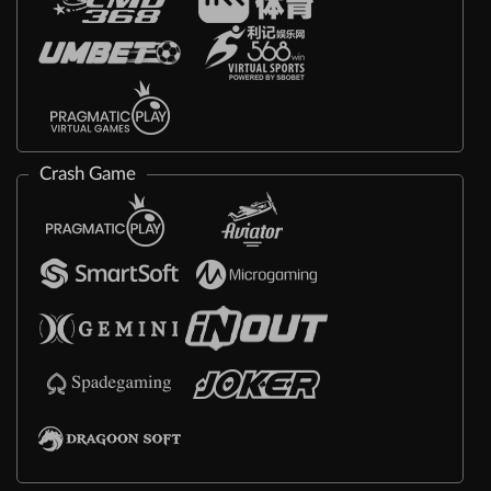
Crash Game