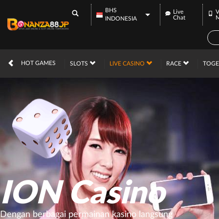
BHS
Live
V
Chat
M
INDONESIA
HOT GAMES
SLOTS
LIVE CASINO
RACE
TOG
ION Casino
Dengan berbagai permainan kasino langsung