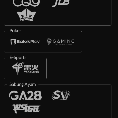
Poker
E-Sports
Sabung Ayam