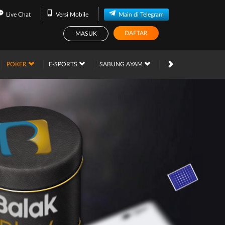
Live Chat
Versi Mobile
Main di Telegram
DAFTAR
MASUK
PROMOSI
POKER
E-SPORTS
SABUNG AYAM