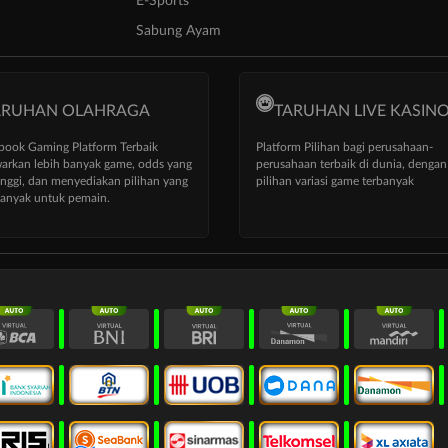
E-Sports
Sabung Ayam
ARUHAN OLAHRAGA
TARUHAN LIVE KASIN
book Gaming Platform Terbaik
Platform Pilihan bagi perusahaan-
rkan lebih banyak game, odds yang
perusahaan terbaik di dunia, dengan
tinggi, dan menyediakan pilihan yang
pilihan variasi game terbanyak
banyak untuk pemain.