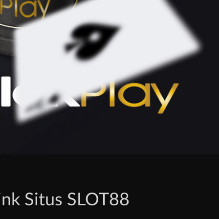
nk Situs SLOT88