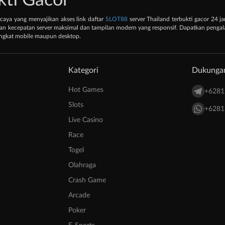
kti Gacor
caya yang menyajikan akses link daftar
SLOT88
server Thailand terbukti gacor 24 j
 kecepatan server maksimal dan tampilan modern yang responsif. Dapatkan peng
rangkat mobile maupun desktop.
Kategori
Dukunga
Hot Games
+6281
Slots
+6281
Live Casino
Race
Togel
Olahraga
Crash Game
Arcade
Poker