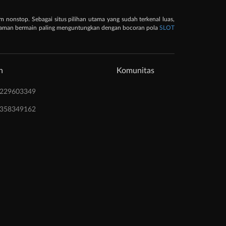
am nonstop. Sebagai situs pilihan utama yang sudah terkenal luas,
alaman bermain paling menguntungkan dengan bocoran pola
SLOT
n
Komunitas
229603349
358349162