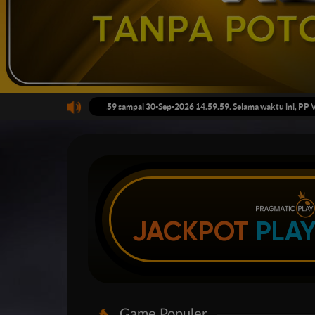
n-2026 dari 14.59.59 sampai 30-Sep-2026 14.59.59. Selama waktu ini, PP Virtual Sp
JACKPOT
PLA
Game Populer