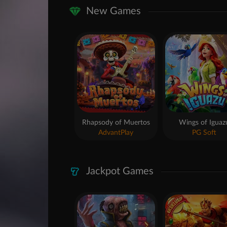
New Games
Rhapsody of Muertos
Wings of Iguaz
AdvantPlay
PG Soft
Jackpot Games