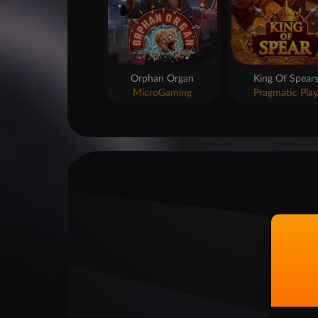
Orphan Organ
King Of Spear
MicroGaming
Pragmatic Pla