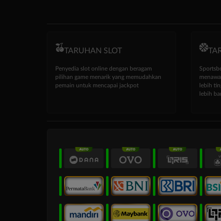
TARUHAN SLOT
TA
Penyedia slot online dengan beragam
Sportsb
pilihan game menarik yang memudahkan
menawar
pemain untuk mencapai jackpot
lebih ti
lebih b