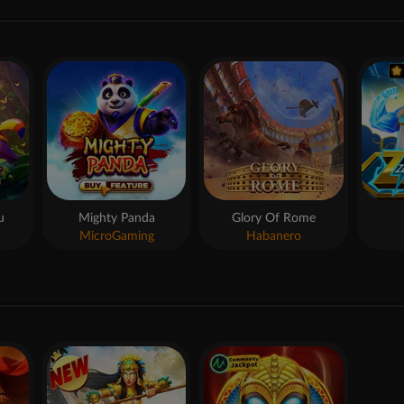
u
Mighty Panda
Glory Of Rome
MicroGaming
Habanero