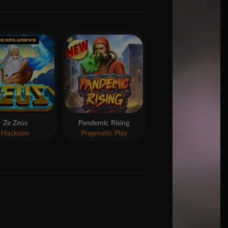
Ze Zeus
Pandemic Rising
Hacksaw
Pragmatic Play