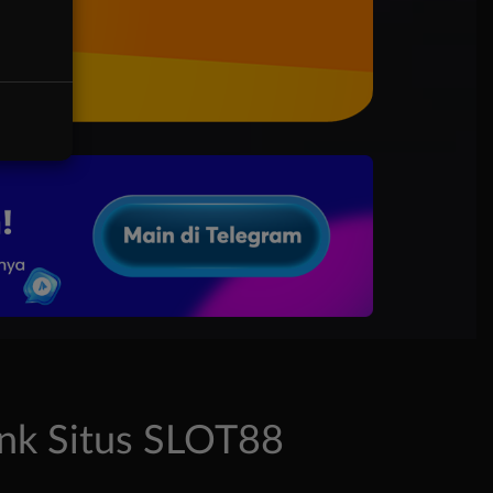
nk Situs SLOT88