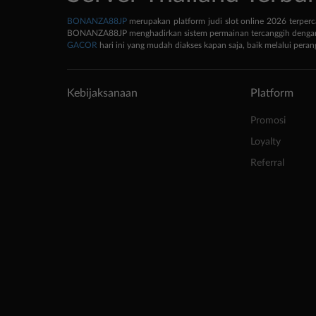
BONANZA88JP
merupakan platform judi slot online 2026 terperc
BONANZA88JP menghadirkan sistem permainan tercanggih dengan 
GACOR
hari ini yang mudah diakses kapan saja, baik melalui per
Kebijaksanaan
Platform
Promosi
Loyalty
Referral