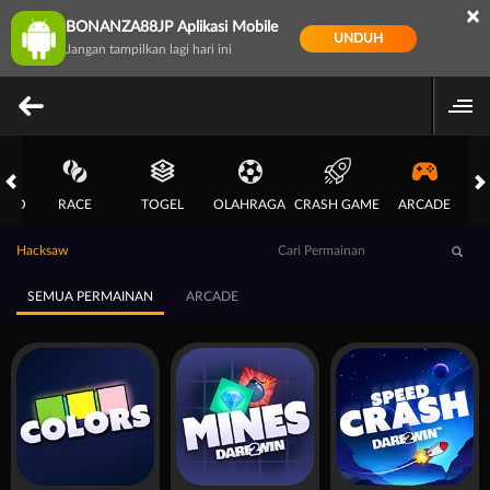
×
BONANZA88JP Aplikasi Mobile
UNDUH
Jangan tampilkan lagi hari ini
SINO
RACE
TOGEL
OLAHRAGA
CRASH GAME
ARCADE
Hacksaw
SEMUA PERMAINAN
ARCADE