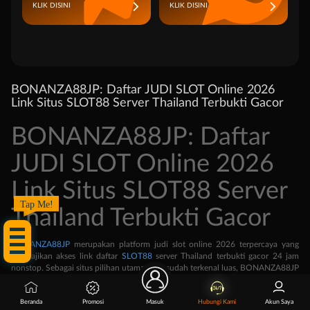
KLIK DISINI
KLIK DISINI
BONANZA88JP: Daftar JUDI SLOT Online 2026
Link Situs SLOT88 Server Thailand Terbukti Gacor
BONANZA88JP: Daftar
JUDI SLOT Online 2026
Link Situs SLOT88 Server
Tap Me!
Thailand Terbukti Gacor
BONANZA88JP
merupakan platform judi slot online 2026 terpercaya yang
menyajikan akses link daftar
SLOT88
server Thailand terbukti gacor 24 jam
nonstop. Sebagai situs pilihan utama yang sudah terkenal luas, BONANZA88JP
menghadirkan sistem permainan tercanggih dengan kecepatan server maksimal
dan tampilan modern yang responsif. Dapatkan pengalaman bermain paling
menguntungkan dengan bocoran pola
Beranda
Promosi
Masuk
SLOT GACOR
Hubungi Kami
hari ini yang mudah
Akun Saya