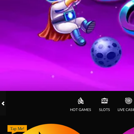
HOT GAMES
SLOTS
LIVE CAS
Tap Me!