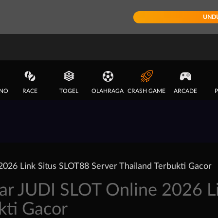
UND
INO
RACE
TOGEL
OLAHRAGA
CRASH GAME
ARCADE
26 Link Situs SLOT88 Server Thailand Terbukti Gacor
 JUDI SLOT Online 2026 Li
kti Gacor