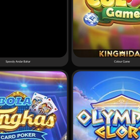
Speedy Andar Bahar
Colour Game