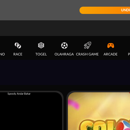
UND
INO
RACE
TOGEL
OLAHRAGA
CRASH GAME
ARCADE