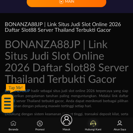
MAIN
BONANZA88JP | Link Situs Judi Slot Online 2026
Daftar Slot88 Server Thailand Terbukti Gacor
BONANZA88JP | Link
Situs Judi Slot Online
2026 Daftar Slot88 Server
Thailand Terbukti Gacor
Tap Me!
BONANZA88JP
hadir sebagai situs judi slot online 2026 terpercaya yang siap
memberikan pengalaman taruhan paling menguntungkan. Melalui link daftar
Slot88
server Thailand terbukti gacor, Anda dapat menikmati berbagai pilihan
permainan dengan peluang maxwin tertinggi setiap hari.
Didukung dengan sistem keamanan tingkat tinggi, transaksi deposit kilat, serta
layanan pelanggan profesional yang aktif 24 jam nonstop, platform ini
memastikan kenyamanan penuh bagi seluruh pemain. Segera akses link
alternatifnya, rasakan performa server yang stabil anti-lag, dan raih
Beranda
Promosi
Masuk
Hubungi Kami
Akun Saya