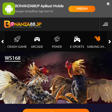
×
BONANZA88JP Aplikasi Mobile
UNDUH
Jangan tampilkan lagi hari ini
AGA
CRASH GAME
ARCADE
POKER
E-SPORTS
SABUNG AYAM