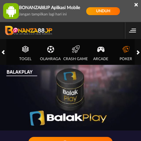
×
BONANZA88JP Aplikasi Mobile
UNDUH
Jangan tampilkan lagi hari ini
CE
TOGEL
OLAHRAGA
CRASH GAME
ARCADE
POKER