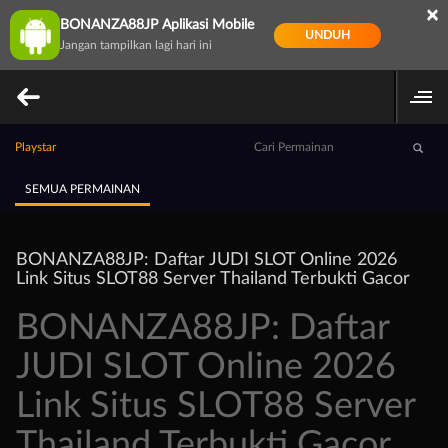
×
BONANZA88JP Aplikasi Mobile
UNDUH
Jangan tampilkan lagi hari ini
Playstar
SEMUA PERMAINAN
BONANZA88JP: Daftar JUDI SLOT Online 2026
Link Situs SLOT88 Server Thailand Terbukti Gacor
BONANZA88JP: Daftar
JUDI SLOT Online 2026
Link Situs SLOT88 Server
Thailand Terbukti Gacor