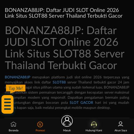
BONANZA88JP: Daftar JUDI SLOT Online 2026
Link Situs SLOT88 Server Thailand Terbukti Gacor
BONANZA88JP: Daftar
JUDI SLOT Online 2026
Link Situs SLOT88 Server
Thailand Terbukti Gacor
BONANZA88JP
merupakan platform judi slot online 2026 terpercaya yang
menyajikan akses link daftar
SLOT88
server Thailand terbukti gacor 24 jam
nonstop. Sebagai situs pilihan utama yang sudah terkenal luas, BONANZA88JP
Tap Me!
menghadirkan sistem permainan tercanggih dengan kecepatan server maksimal
dan tampilan modern yang responsif. Dapatkan pengalaman bermain paling
menguntungkan dengan bocoran pola
SLOT GACOR
hari ini yang mudah
diakses kapan saja, baik melalui perangkat mobile maupun desktop.
Kebijaksanaan
Platform
Beranda
Promosi
Masuk
Hubungi Kami
Akun Saya